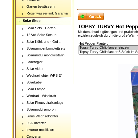
Garten bewässern
Regenwassertank Garantia
Solar Shop
TOPSY TURVY Hot Pepper
Solar Sets - Garten - ...
Mit dem absolut günstigen und praktisc
12 Volt Solar Sets In ...
erzielen zugleich durch die große Wärm
Solar Kühltruhe - Gef ...
Hot Pepper Planter:
Solarpumpenkomplettsets
Solarmodul monokristallin
Laderegler
Solar Akku
Wechselrichter WRS Ef ...
Solarkabel
Solar Lampe
Windrad - Windkraft
Solar Photovoltaikanlage
Solarmodul amorph
Sinus Wechselrichter
LCD Inverter
Inverter modifiziert
Converter