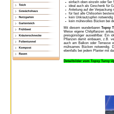
einfach oben einzeln oder 5er
Teich
ideal auch als Geschenk für G
Anleitung auf der Verpackung m
Gewächshaus
für fast alle Chilisorten besten
kein Unkrautzupfen notwendig
Nutzgarten
kein mühevolles Bücken bei der
Gartenteich
Mit diesem wunderbaren
Topsy T
Frühbeet
Weise eigene Chilipflanzen anbaue
preisgünstiger auswählbar. Ein 
Kräuterschnecke
Pflanzen damit einbauen, z.B. v
Folientunnel
auch am Balkon oder Terrasse e
mühsames Bücken notwendig. Der
Kompost
ebenfalls bei jedem Planter mit da
Rasen
Detailbilder vom Topsy Turvy U