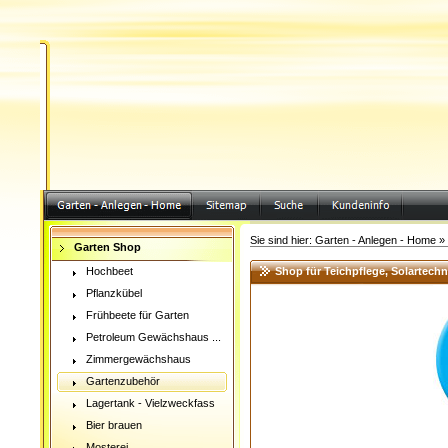
Sie sind hier:
Garten - Anlegen - Home
»
Garten Shop
Hochbeet
Shop für Teichpflege, Solartech
Pflanzkübel
Frühbeete für Garten
Petroleum Gewächshaus ...
Zimmergewächshaus
Gartenzubehör
Lagertank - Vielzweckfass
Bier brauen
Mosterei