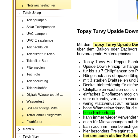
Netzwechselrichter
Teich Shop
Teichpumpen
Solar Teichpumpen
Topsy Turvy Upside Down 
UVC Lampen
UVC Ersatzlampe
Mit dem
Topsy Turvy Upside Do
Teichschlauch
über dem Balkon oder Dachvorsp
hervorragende Ernteergebnisse.
Teichfilter für Teich
Teichfilter Bau
Topsy Turvy Hot Pepper Plant
Upside Down Prinzip für hänge
Filtermedien
für bis zu 7 Chilipflanzen pro P
Teichfolie
Hängesack aus strapazierfähig
mit 3 starken Drahtseilen und 
Teichbelüftung
Deckel trichterförmig für ein
Teichzubehör
Chilipflanzen wachsen seitlic
einfaches Einpflanzen möglich
Digitale Wassertest M ...
sehr dekorativ, vor allem we
Wassertest
wenig Platzverlust auf Terrass
hohe Wärmeeinwirkung für die
Söll Teichpflege Mittel
hohe Ernteerträge
TetraPond® Pflegemittel
kann immer wieder verwendet
auch für Mietwohnungen auf d
Fischfutter
kann auch im Innenbereich ge
Garten
hier besonders Preisgünstig
bei uns auch als 5er Set erhä
Teichfilter