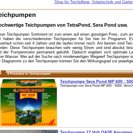
Shop für Teichpflege, Solartechnik und Garte
eichpumpen
ochwertige Teichpumpen von TetraPond, Sera Pond usw.
ser Teichpumpen Sortiment ist zum einen auf einen günstigen Preis, zum and
r haben die verschiedensten Teichpumpen für Sie hier im Programm. Ein
uerlauf schon seit 4 Jahren und die laufen immer noch. Am besten sind Teic
rden. Diese Teichpumpen brauchen sehr wenig Strom und sind absolut le
d der Pumpenmotor permanent gekühlt. Dadurch ergeben sich optimale La
ter Wasser. Wer auf der Suche nach minderwertigen Wegwerf Teichpumpen ist, 
r Diagramme zu den Teichpumpen können Sie den Wirkungsgrad zur jeweili
8 Produkte in Teichpumpen
Teichpumpe Sera Pond MP 600 - 50
Teichpumpe von Sera Pond MP 600 - 5000. Versch
Teichpumpe 12 Volt OASE Aquamax