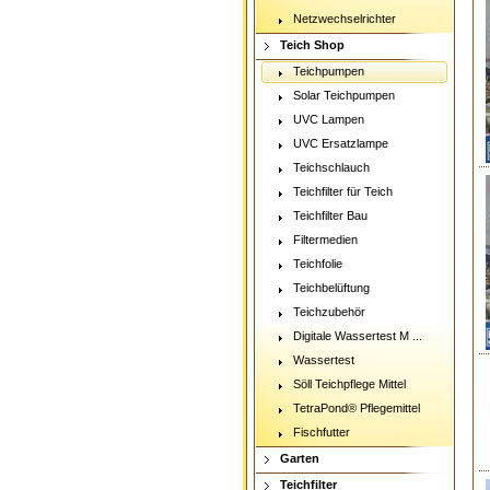
Netzwechselrichter
Teich Shop
Teichpumpen
Solar Teichpumpen
UVC Lampen
UVC Ersatzlampe
Teichschlauch
Teichfilter für Teich
Teichfilter Bau
Filtermedien
Teichfolie
Teichbelüftung
Teichzubehör
Digitale Wassertest M ...
Wassertest
Söll Teichpflege Mittel
TetraPond® Pflegemittel
Fischfutter
Garten
Teichfilter