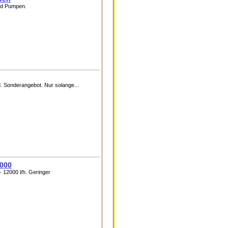
nd Pumpen.
 Sonderangebot. Nur solange...
2000
12000 l/h. Geringer