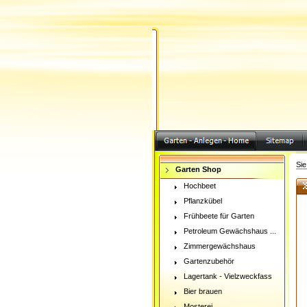
Sie
Garten Shop
Hochbeet
Pflanzkübel
Frühbeete für Garten
Petroleum Gewächshaus ...
Zimmergewächshaus
Gartenzubehör
Lagertank - Vielzweckfass
Bier brauen
Mosterei