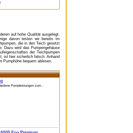
n
eren auf hohe Qualität ausgelegt.
ige davon testen wir bereits im
hpumpen, die in den Teich gesetzt
ise. Dazu wird das Pumpengehäuse
ufeigenschaften der Teichpumpen
ist hier sicherlich falsch. Anhand
gen Pumphöhe bequem ablesen.
00
iedene Pumpleistungen zum...
 6000 Eco Premium