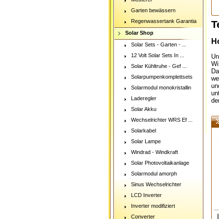
Garten bewässern
Regenwassertank Garantia
T
Solar Shop
H
Solar Sets - Garten - ...
12 Volt Solar Sets In ...
Un
Wi
Solar Kühltruhe - Gef ...
Da
Solarpumpenkomplettsets
we
un
Solarmodul monokristallin
un
Laderegler
de
Solar Akku
Wechselrichter WRS Ef ...
Solarkabel
Solar Lampe
Windrad - Windkraft
Solar Photovoltaikanlage
Solarmodul amorph
Sinus Wechselrichter
LCD Inverter
Inverter modifiziert
Converter